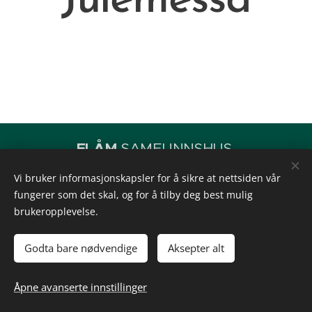
Julemessa
FLÅM
SAMFUNNSHUS
Facebook: Flåm samfunnshus
Vi bruker informasjonskapsler for å sikre at nettsiden vår
flaamsamfunnshus@outlook.com
fungerer som det skal, og for å tilby deg best mulig
(+47) 952 57 825
brukeropplevelse.
Alle rettigheter forbeholdt Flåm Samfunnshus
Godta bare nødvendige
Aksepter alt
Laga av Sara Tønnessen
Åpne avanserte innstillinger
Informasjonskapsler